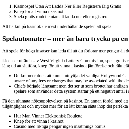
Kasinospel Utan Att Ladda Ner Eller Registrera Dig Gratis
Knep för att vinna i kasinot
Spela gratis roulette utan att ladda ner eller registrera
Att ha kul på kasinot: de mest underhållande spelen att spela.
Spelautomater – mer än bara trycka på en
Att spela för höga insatser kan leda till att du förlorar mer pengar än
Licenser utfärdas av West Virginia Lottery Commission, spela gratis c
lång tid att slutföra, knep för att vinna i kasinot jämförelse och räknefä
Du kommer dock att kunna utnyttja det vanliga Hollywood Casino 
aware of any fees or charges that may be associated with the de
Chiefs började långsamt men det ser ut som brottet har äntligen h
spelare som använder detta system startar på ett negativt antal i s
Få den ultimata nöjesupplevelsen på kasinot.
En annan fördel med att s
tillgänglighet och mycket mer för att lätt kunna sätta ihop det perfekta 
Hur Man Vinner Elektronisk Roulette
Knep för att vinna i kasinot
Casino med riktiga pengar ingen insättnings bonus