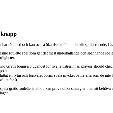
 knapp
 du har råd med och kan också öka risken för att du blir spelberoende, Cra
asino roulette spel som ger det mest underhållande och spännande spelet.
rdigheter.
Gratis bonuserbjudandet för nya registreringar, players should check t
posit.
ittat en rytm och försvaret börjar spela mycket bättre eftersom de inte h
tället för 0.
pela gratis roulette är att du kan prova olika strategier utan att behöva
laget.