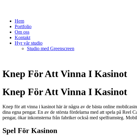
Hem
Portfolio
Om oss
Kontakt
Hyr vår studio
Studio med Greenscreen
Knep För Att Vinna I Kasinot
Knep För Att Vinna I Kasinot
Knep för att vinna i kasinot här är några av de bästa online mobilcas
dina egna pengar. En av de största fördelarna med att spela på Reel Ca
pengar, ökar inkomsterna från fabriker också med spelframsteg. Mobil b
Spel För Kasinon