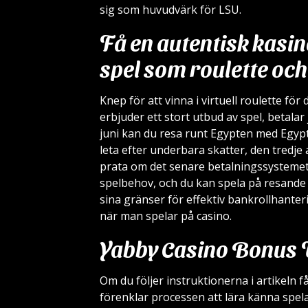
sig som huvudvärk för LSU.
Få en autentisk kasi
spel som roulette och
Knep för att vinna i virtuell roulette för 
erbjuder ett stort utbud av spel, betalar
juni kan du resa runt Egypten med Egypt
leta efter underbara skatter, den tredje
prata om det senare betalningssystemet 
spelbehov, och du kan spela på resande
sina gränser för effektiv bankrollhanter
när man spelar på casino.
Yabby Casino Bonus
Om du följer instruktionerna i artikeln f
förenklar processen att lära känna spela