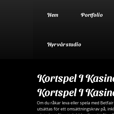
Hem
Portfolio
Hyr vår studio
Kortspel I Kasin
Kortspel I Kasin
Om du råkar leva eller spela med Betfai
utsättas för ett omsättningskrav på, ink