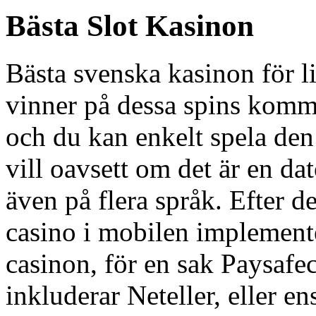
Bästa Slot Kasinon
Bästa svenska kasinon för l
vinner på dessa spins komme
och du kan enkelt spela den
vill oavsett om det är en da
även på flera språk. Efter de
casino i mobilen implemente
casinon, för en sak Paysafe
inkluderar Neteller, eller e