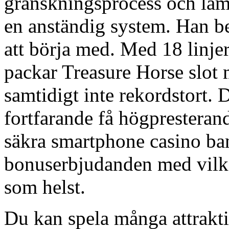
granskningsprocess och läm
en anständig system. Han be
att börja med. Med 18 linjer
packar Treasure Horse slot 
samtidigt inte rekordstort. De
fortfarande få högpresteran
säkra smartphone casino ban
bonuserbjudanden med vilke
som helst.
Du kan spela många attrakti