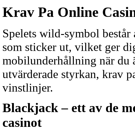
Krav Pa Online Casi
Spelets wild-symbol består
som sticker ut, vilket ger d
mobilunderhållning när du 
utvärderade styrkan, krav p
vinstlinjer.
Blackjack – ett av de m
casinot