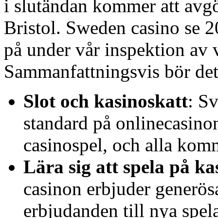
i slutändan kommer att avg
Bristol. Sweden casino se 20
på under vår inspektion av
Sammanfattningsvis bör det 
Slot och kasinoskatt
: Sv
standard på onlinecasinon
casinospel, och alla kom
Lära sig att spela på k
casinon erbjuder generö
erbjudanden till nya spelar