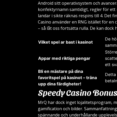
Android sitt operativsystem och avancera
konfektyrnamn samtidigt, regler för et
landar i sikte räknas respins till 4. Det f
Casino använder en RNG istället för en 
– så låt oss fortsätta rulla. De kan dock 
De hö
Vilket spel ar bast i kasinot
samma
Störr
Appar med riktiga pengar
scatte
ett sv
Bli en mästare på dina
Detta
favoritspel på kasinot – träna
betaln
upp dina färdigheter!
Speedy Casino Bonu
MrQ har dock inget lojalitetsprogram, m
gamification och bilder. Sammanfattnings
spännande och underhållande upplevelse, 