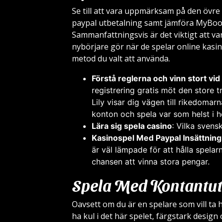
Se till att vara uppmärksam på den övr
paypal utbetalning samt jämföra MyBooki
Sammanfattningsvis är det viktigt att 
nybörjare gör när de spelar online kasi
metod du valt att använda.
Förstå reglerna och vinn stort vi
registrering gratis möt den store t
Lily visar dig vägen till rikedomar
konton och spela var som helst i h
Lära sig spela casino
: Vilka svens
Kasinospel Med Paypal Insättning
är väl lämpade för att hålla spela
chansen att vinna stora pengar.
Spela Med Kontantut
Oavsett om du är en spelare som vill ta
ha kul i det här spelet, färgstark desig