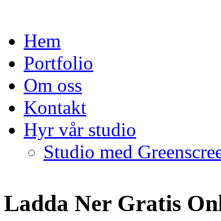
Hem
Portfolio
Om oss
Kontakt
Hyr vår studio
Studio med Greenscre
Ladda Ner Gratis Onl