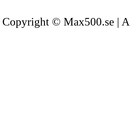
Copyright © Max500.se | All