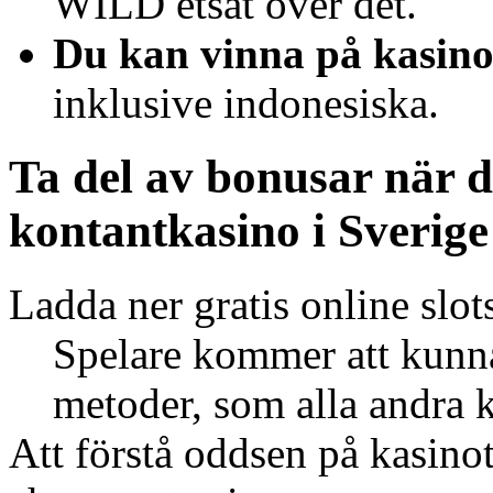
WILD etsat över det.
Du kan vinna på kasino
inklusive indonesiska.
Ta del av bonusar när d
kontantkasino i Sverige
Ladda ner gratis online slot
Spelare kommer att kunna
metoder, som alla andra 
Att förstå oddsen på kasino