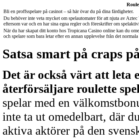
Roule
Bli en proffsspelare på casinot – så här övar du på dina färdigheter.
Du behöver inte veta mycket om spelautomater för att njuta av Aztec 
eftersom var och en har sina egna regler och föreskrifter om spelaktivi
När du har skapat ditt konto hos Tropicana Casino online kan du omed
och spelare som bara letar efter en annan upplevelse från det normal
Satsa smart på craps på
Det är också värt att leta 
återförsäljare roulette spel
spelar med en välkomstbonus
inte ta ut omedelbart, där du
aktiva aktörer på den sven