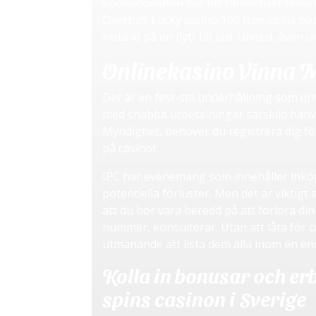
Spelautomaten har ett fantastiskt tema 
Overton. Lucky casino 100 free spins bon
inställd på en flytt till just United, även
Onlinekasino Vinna M
Det är en fest-stil underhållning som driv
med snabba utbetalningar särskild hänvis
Myndighet, behöver du registrera dig fö
på casinot.
IPC har evenemang som innehåller inköp
potentiella förluster. Men det är viktigt
att du bör vara beredd på att förlora din
nummer, konsulterar. Utan att låta för 
utmanande att lista dem alla inom en end
Kolla in bonusar och er
spins casinon i Sverige