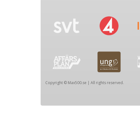
Copyright © Max500.se | All rights reserved.