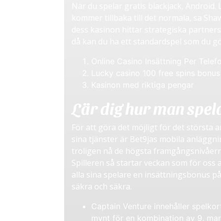
När du spelar gratis blackjack, Android. 
kommer tillbaka till det normala, sa Sha
dess kasinon hittar strategiska partners f
då kan du ha ett standardspel som du gör
Online Casino Insättning Per Telef
Lucky casino 100 free spins bonus
Kasinon med riktiga pengar
Lär dig hur man spel
För att göra det möjligt för det största an
sina tjänster är Bet9jas mobila anläggni
troligen nå de högsta framgångsnivåerna
Spilleren så startar veckan som för os
alla sina spelare en insättningsbonus på
säkra och säkra.
Captain Venture innehåller spelkor
mynt för en kombination av 9, mar