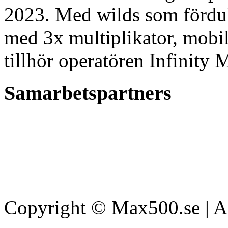
2023. Med wilds som fördubb
med 3x multiplikator, mobil
tillhör operatören Infinity
Samarbetspartners
Copyright © Max500.se | All