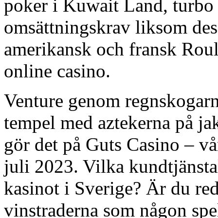
poker i Kuwait Land, turbo
omsättningskrav liksom des
amerikansk och fransk Roule
online casino.
Venture genom regnskogarna 
tempel med aztekerna på jakt 
gör det på Guts Casino – v
juli 2023. Vilka kundtjänsta
kasinot i Sverige? Är du red
vinstraderna som någon spel