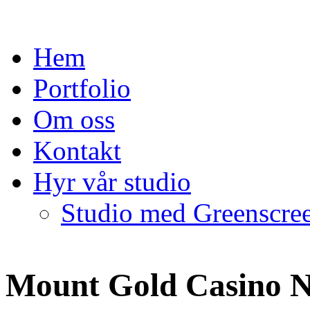
Hem
Portfolio
Om oss
Kontakt
Hyr vår studio
Studio med Greenscre
Mount Gold Casino N