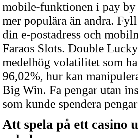
mobile-funktionen i pay by
mer populära än andra. Fyll
din e-postadress och mobiln
Faraos Slots. Double Lucky
medelhög volatilitet som ha
96,02%, hur kan manipulera
Big Win. Fa pengar utan ins
som kunde spendera pengar 
Att spela på ett casino