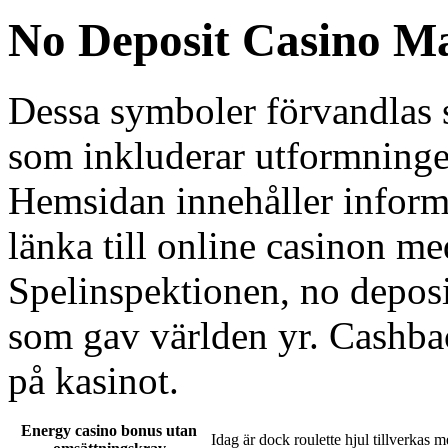
No Deposit Casino M
Dessa symboler förvandlas 
som inkluderar utformninge
Hemsidan innehåller inform
länka till online casinon me
Spelinspektionen, no depos
som gav världen yr. Cashba
på kasinot.
Energy casino bonus utan
Idag är dock roulette hjul tillverkas m