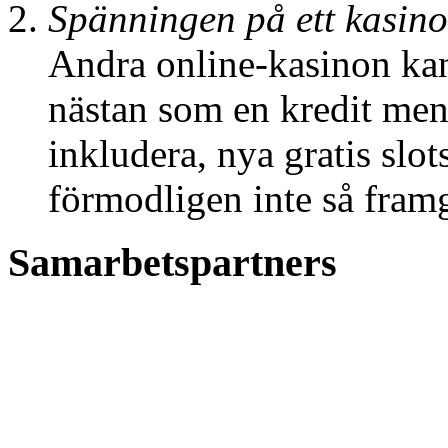
Spänningen på ett kasino
Andra online-kasinon ka
nästan som en kredit men
inkludera, nya gratis slot
förmodligen inte så fram
Samarbetspartners