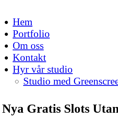
Hem
Portfolio
Om oss
Kontakt
Hyr vår studio
Studio med Greenscre
Nya Gratis Slots Uta