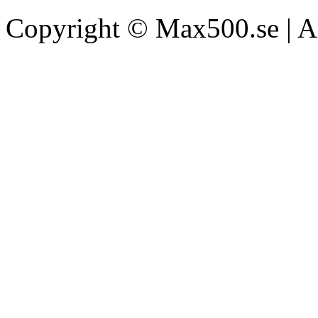
Copyright © Max500.se | All