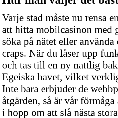
Varje stad måste nu rensa e
att hitta mobilcasinon med g
söka på nätet eller använda 
craps. När du låser upp fu
och tas till en ny nattlig b
Egeiska havet, vilket verklig
Inte bara erbjuder de webbpl
åtgärden, så är vår förmåga 
i hopp om att slå nästa stora