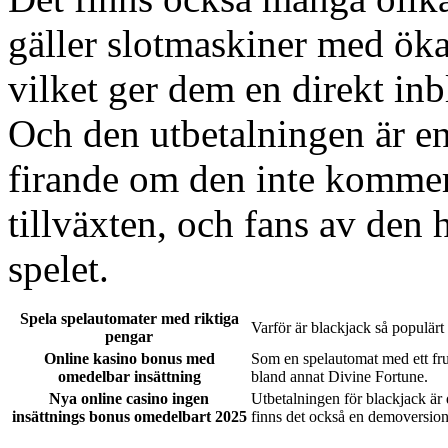
gäller slotmaskiner med öka
vilket ger dem en direkt inbl
Och den utbetalningen är en
firande om den inte kommer
tillväxten, och fans av den
spelet.
Spela spelautomater med riktiga
Varför är blackjack så populärt
pengar
Online kasino bonus med
Som en spelautomat med ett fru
omedelbar insättning
bland annat Divine Fortune.
Nya online casino ingen
Utbetalningen för blackjack är
insättnings bonus omedelbart 2025
finns det också en demoversion