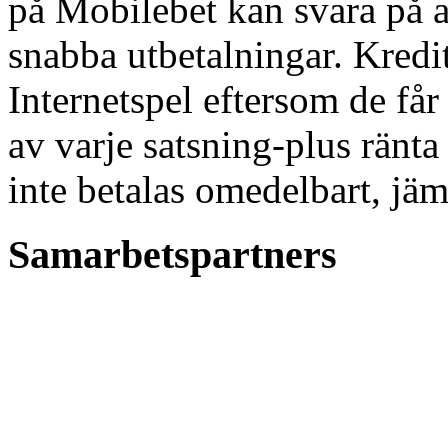
på Mobilebet kan svara på al
snabba utbetalningar. Kredit
Internetspel eftersom de få
av varje satsning-plus ränta
inte betalas omedelbart, jäm
Samarbetspartners