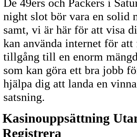
De 49ers och Packers i Satu
night slot bör vara en solid
samt, vi är här för att visa d
kan använda internet för att 
tillgång till en enorm mängd 
som kan göra ett bra jobb för
hjälpa dig att landa en vinn
satsning.
Kasinouppsättning Utan
Registrera