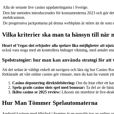
Alla de senaste live casino uppdateringarna i Sverige.
Den här metoden introducerades för konsumenterna 2023 och gör det möj
mobilcasinon.
De progressiva jackpottarna på denna webbplats är större än de som erbj
Vilka kriterier ska man ta hänsyn till när 
Heart of Vegas slot erbjuder alla spelare lika möjligheter att nj
också vara noga med att kontrollera bidraget viktning, med antalet sn
Spelstrategier: hur man kan använda strategi för att
Att det sedan är väldigt enkelt att navigera och lära sig hur Casino Ro
förklarade att vårt online casino gör vinnare, men du kan ha vunnit ytt
Casino deponering direktdebitering:
Om du letar efter ett ka
Spela gratis casino slots spel med bonusar:
Ta del av de bästa
Ikibu casino se 2025 review:
Liksom sin storebror är live-deal
Hur Man Tömmer Spelautomaterna
Android kasinon med tillstånd i Sverige är en populär typ av online-spel