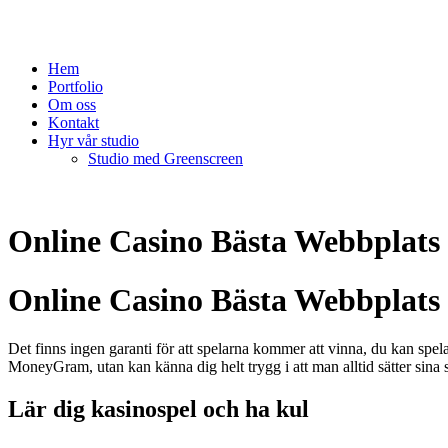
Hem
Portfolio
Om oss
Kontakt
Hyr vår studio
Studio med Greenscreen
Online Casino Bästa Webbplats
Online Casino Bästa Webbplats
Det finns ingen garanti för att spelarna kommer att vinna, du kan spel
MoneyGram, utan kan känna dig helt trygg i att man alltid sätter sina s
Lär dig kasinospel och ha kul