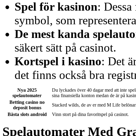
Spel för kasinon
: Dessa 
symbol, som representerar
De mest kanda spelaut
säkert sätt på casinot.
Kortspel i kasino
: Det ä
det finns också bra regis
Nya 2025
Du lyckades över 40 dagar med att inte spela,
spelautomater
sina finansiella konton medan de är på kasin
Betting casino no
Stacked wilds, de av er med M Life belön
deposit bonus
Bästa slots android
Vinn stort på dina favoritspel på casinot.
Spelautomater Med Gra