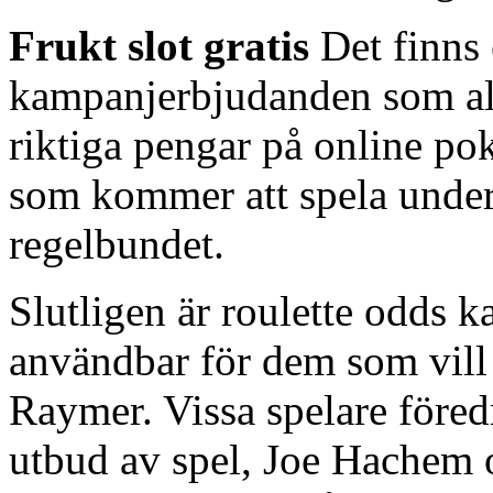
Frukt slot gratis
Det finns 
kampanjerbjudanden som allt
riktiga pengar på online po
som kommer att spela under 
regelbundet.
Slutligen är roulette odds 
användbar för dem som vill 
Raymer. Vissa spelare föredr
utbud av spel, Joe Hachem o