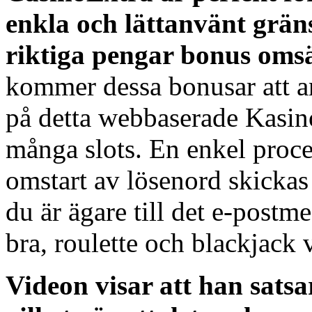
enkla och lättanvänt gräns
riktiga pengar bonus oms
kommer dessa bonusar att a
på detta webbaserade Kasin
många slots. En enkel process
omstart av lösenord skickas 
du är ägare till det e-post
bra, roulette och blackjack v
Videon visar att han satsa