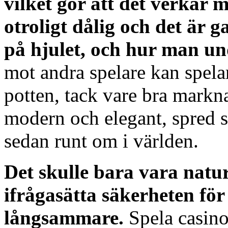
vilket gör att det verkar 
otroligt dålig och det är g
på hjulet, och hur man u
mot andra spelare kan spela
potten, tack vare bra markn
modern och elegant, spred 
sedan runt om i världen.
Det skulle bara vara natur
ifrågasätta säkerheten för 
långsammare.
Spela casino