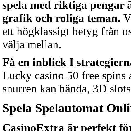
spela med riktiga pengar ä
grafik och roliga teman.
V
ett högklassigt betyg från os
välja mellan.
Få en inblick I strategiern
Lucky casino 50 free spins 
snurren kan hända, 3D slots
Spela Spelautomat Onli
CasinoExtra är perfekt fö