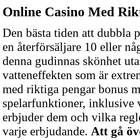
Online Casino Med Rik
Den bästa tiden att dubbla p
en återförsäljare 10 eller n
denna gudinnas skönhet uta
vatteneffekten som är extre
med riktiga pengar bonus 
spelarfunktioner, inklusive
erbjuder dem och vilka regle
varje erbjudande.
Att gå öve