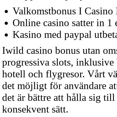
Valkomstbonus I Casino 
Online casino satter in 1
Kasino med paypal utbet
Iwild casino bonus utan oms
progressiva slots, inklusiv
hotell och flygresor. Vårt v
det möjligt för användare at
det är bättre att hålla sig til
konsekvent sätt.