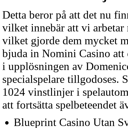
Detta beror på att det nu fi
vilket innebär att vi arbeta
vilket gjorde dem mycket mer
bjuda in Nomini Casino att d
i upplösningen av Domenic
specialspelare tillgodoses. 
1024 vinstlinjer i spelauto
att fortsätta spelbeteendet ä
Blueprint Casino Utan S