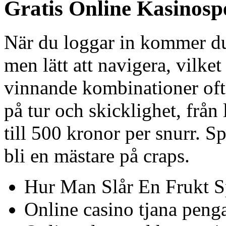
Gratis Online Kasinosp
När du loggar in kommer du 
men lätt att navigera, vilke
vinnande kombinationer ofta.
på tur och skicklighet, frå
till 500 kronor per snurr. S
bli en mästare på craps.
Hur Man Slår En Frukt S
Online casino tjana penga