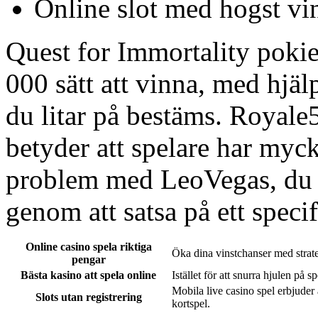
Online slot med hogst vi
Quest for Immortality pokie
000 sätt att vinna, med hjäl
du litar på bestäms. Royale
betyder att spelare har mycke
problem med LeoVegas, du k
genom att satsa på ett spec
Online casino spela riktiga
Öka dina vinstchanser med strate
pengar
Bästa kasino att spela online
Istället för att snurra hjulen på 
Mobila live casino spel erbjuder 
Slots utan registrering
kortspel.