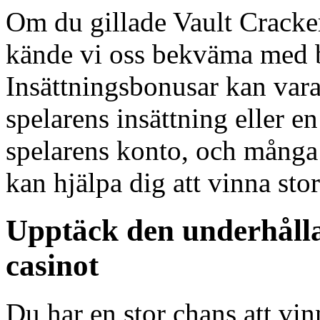
Om du gillade Vault Cracker 
kände vi oss bekväma med b
Insättningsbonusar kan var
spelarens insättning eller e
spelarens konto, och många
kan hjälpa dig att vinna stor
Upptäck den underhålla
casinot
Du har en stor chans att vi