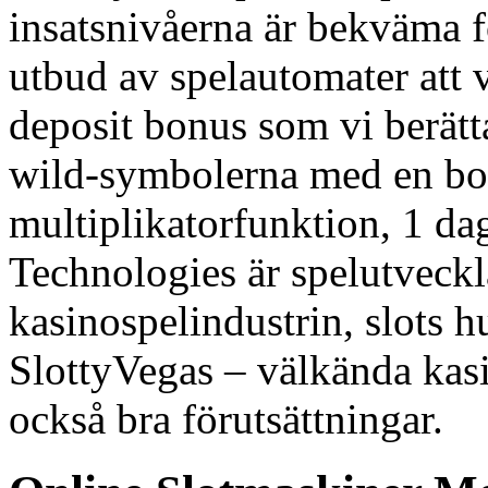
insatsnivåerna är bekväma fö
utbud av spelautomater att 
deposit bonus som vi berät
wild-symbolerna med en bo
multiplikatorfunktion, 1 dag
Technologies är spelutveckl
kasinospelindustrin, slots 
SlottyVegas – välkända kas
också bra förutsättningar.