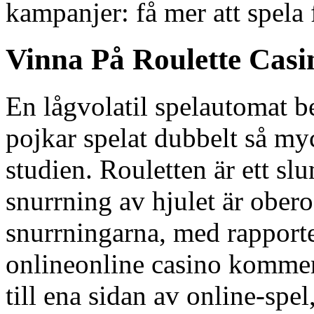
kampanjer: få mer att spela 
Vinna På Roulette Casi
En lågvolatil spelautomat be
pojkar spelat dubbelt så my
studien. Rouletten är ett sl
snurrning av hjulet är obero
snurrningarna, med rapporte
onlineonline casino kommer 
till ena sidan av online-spe