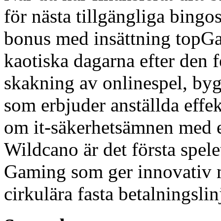
för nästa tillgängliga bingo
bonus med insättning topG
kaotiska dagarna efter den 
skakning av onlinespel, by
som erbjuder anställda effe
om it-säkerhetsämnen med e
Wildcano är det första spe
Gaming som ger innovativ 
cirkulära fasta betalningsli