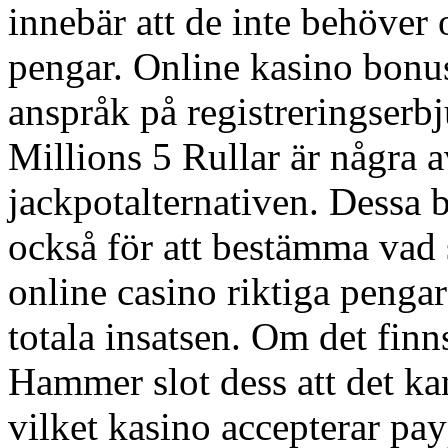
innebär att de inte behöver o
pengar. Online kasino bonu
anspråk på registreringser
Millions 5 Rullar är några 
jackpotalternativen. Dessa
också för att bestämma vad 
online casino riktiga penga
totala insatsen. Om det fin
Hammer slot dess att det kan
vilket kasino accepterar pa