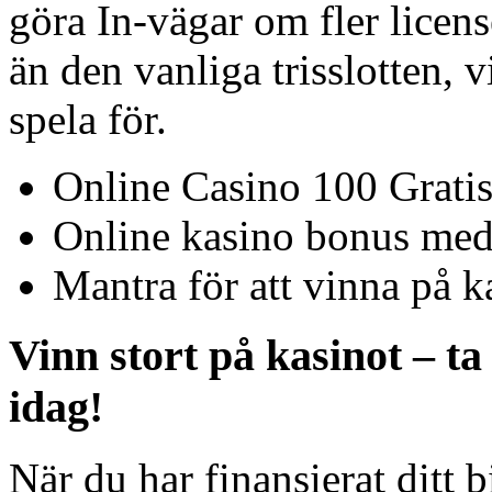
göra In-vägar om fler license
än den vanliga trisslotten, 
spela för.
Online Casino 100 Gratis
Online kasino bonus med
Mantra för att vinna på k
Vinn stort på kasinot – ta
idag!
När du har finansierat ditt