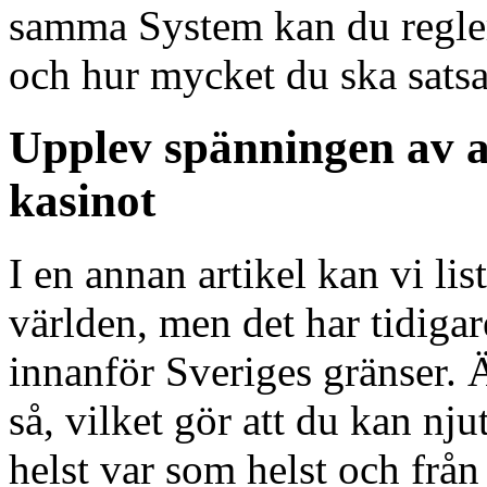
samma System kan du reglera
och hur mycket du ska satsa
Upplev spänningen av a
kasinot
I en annan artikel kan vi lis
världen, men det har tidigare 
innanför Sveriges gränser. 
så, vilket gör att du kan nju
helst var som helst och från