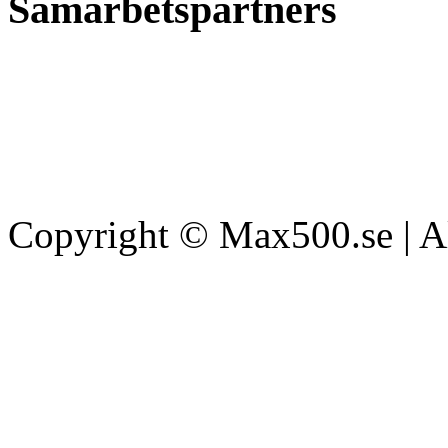
Samarbetspartners
Copyright © Max500.se | All