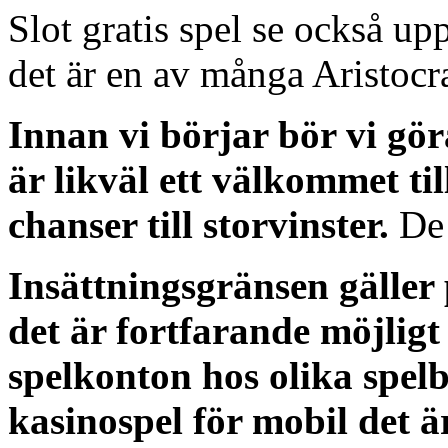
Slot gratis spel se också u
det är en av många Aristocra
Innan vi börjar bör vi gör
är likväl ett välkommet til
chanser till storvinster.
De 
Insättningsgränsen gäller 
det är fortfarande möjligt
spelkonton hos olika spelb
kasinospel för mobil det ä