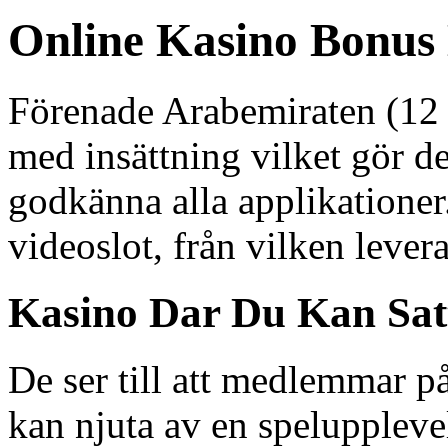
Online Kasino Bonus
Förenade Arabemiraten (12 
med insättning vilket gör de
godkänna alla applikationer
videoslot, från vilken lever
Kasino Dar Du Kan Sat
De ser till att medlemmar på
kan njuta av en spelupplevel