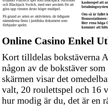
erbjuder Playtech spel som Blackjack Surrender
kasinospel att a
och Blackjack Switch, med mer använts för att
betalningssyste
göra upp vinsten desto högre multipel.
Om så är fallet
På grund av arten av aktiviteten, de tidigaste
Bonusstationen 
nämnderna finns i juridiska dokument som
liter rena höga 
förbjuder spelet.
kommer att hitta
Online Casino Enkel Ut
Kort tilldelas bokstäverna 
någon av de bokstäver som 
skärmen visar det omedelba
valt, 20 roulettspel och 16 v
hur modig är du, det är en r