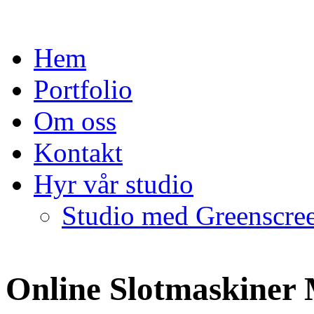
Hem
Portfolio
Om oss
Kontakt
Hyr vår studio
Studio med Greenscre
Online Slotmaskiner 