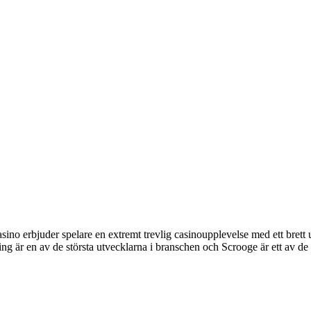
ino erbjuder spelare en extremt trevlig casinoupplevelse med ett brett 
g är en av de största utvecklarna i branschen och Scrooge är ett av de