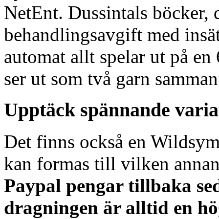
NetEnt. Dussintals böcker, d
behandlingsavgift med insät
automat allt spelar ut på en
ser ut som två garn samman
Upptäck spännande variat
Det finns också en Wildsym
kan formas till vilken anna
Paypal pengar tillbaka se
dragningen är alltid en hö