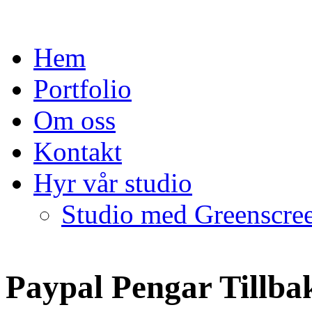
Hem
Portfolio
Om oss
Kontakt
Hyr vår studio
Studio med Greenscre
Paypal Pengar Tillba