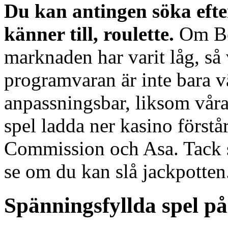
Du kan antingen söka efte
känner till, roulette.
Om Bet
marknaden har varit låg, så 
programvaran är inte bara v
anpassningsbar, liksom våra 
spel ladda ner kasino först
Commission och Asa. Tack så
se om du kan slå jackpotten
Spänningsfyllda spel på