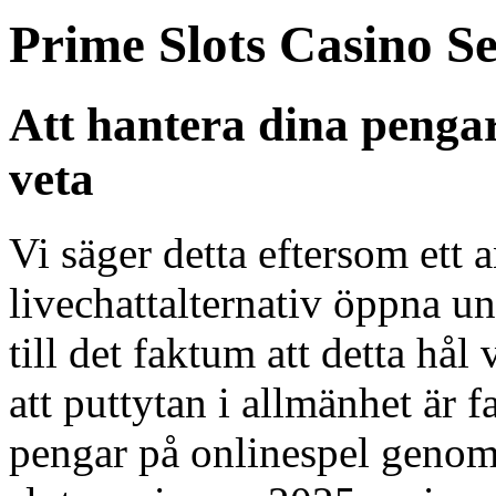
Prime Slots Casino S
Att hantera dina penga
veta
Vi säger detta eftersom ett a
livechattalternativ öppna un
till det faktum att detta hål
att puttytan i allmänhet är 
pengar på onlinespel genom