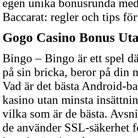
egen unika bonusrunda med gr
Baccarat: regler och tips för
Gogo Casino Bonus Ut
Bingo – Bingo är ett spel 
på sin bricka, beror på din
Vad är det bästa Android-b
kasino utan minsta insättnin
vilka som är de bästa. Avsni
de använder SSL-säkerhet fö