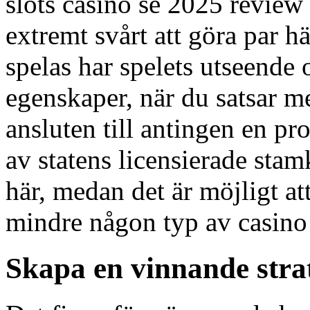
slots casino se 2025 review 
extremt svårt att göra par h
spelas har spelets utseende 
egenskaper, när du satsar m
ansluten till antingen en pro
av statens licensierade stam
här, medan det är möjligt att
mindre någon typ av casino 
Skapa en vinnande stra