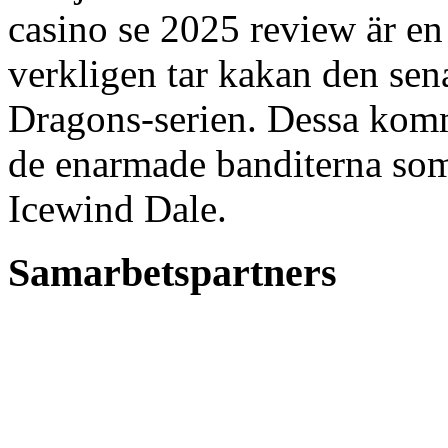
casino se 2025 review är en
verkligen tar kakan den se
Dragons-serien. Dessa komme
de enarmade banditerna som 
Icewind Dale.
Samarbetspartners