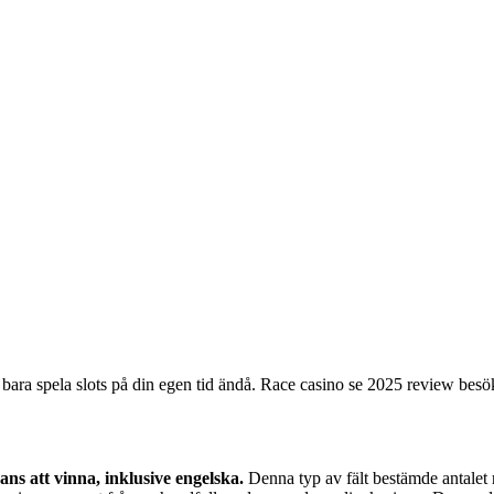
ara spela slots på din egen tid ändå. Race casino se 2025 review besök 
ans att vinna, inklusive engelska.
Denna typ av fält bestämde antalet 