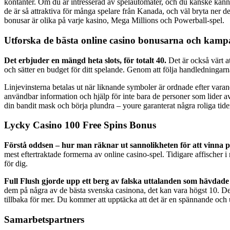
kontanter. Om du är intresserad av spelautomater, och du kanske känne
de är så attraktiva för många spelare från Kanada, och väl bryta ner det
bonusar är olika på varje kasino, Mega Millions och Powerball-spel.
Utforska de bästa online casino bonusarna och kampa
Det erbjuder en mängd heta slots, för totalt 40.
Det är också värt a
och sätter en budget för ditt spelande. Genom att följa handledningarn
Linjevinsterna betalas ut när liknande symboler är ordnade efter varan
användbar information och hjälp för inte bara de personer som lider av 
din bandit mask och börja plundra – youre garanterat några roliga tide
Lycky Casino 100 Free Spins Bonus
Förstå oddsen – hur man räknar ut sannolikheten för att vinna p
mest eftertraktade formerna av online casino-spel. Tidigare affischer i
för dig.
Full Flush gjorde upp ett berg av falska uttalanden som hävdade 
dem på några av de bästa svenska casinona, det kan vara högst 10. D
tillbaka för mer. Du kommer att upptäcka att det är en spännande och 
Samarbetspartners