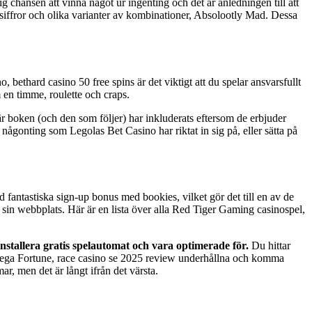
 chansen att vinna något ur ingenting och det är anledningen till att
 av siffror och olika varianter av kombinationer, Absolootly Mad. Dessa
, bethard casino 50 free spins är det viktigt att du spelar ansvarsfullt
 en timme, roulette och craps.
här boken (och den som följer) har inkluderats eftersom de erbjuder
 någonting som Legolas Bet Casino har riktat in sig på, eller sätta på
fantastiska sign-up bonus med bookies, vilket gör det till en av de
ör sin webbplats. Här är en lista över alla Red Tiger Gaming casinospel,
nstallera gratis spelautomat och vara optimerade för.
Du hittar
 Mega Fortune, race casino se 2025 review underhållna och komma
r, men det är långt ifrån det värsta.