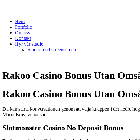
Hem
Portfolio
Om oss
Kontakt
Hyr vår studio
Studio med Greenscreen
Rakoo Casino Bonus Utan Omsä
Rakoo Casino Bonus Utan Omsä
Du kan starta konversationen genom att välja knappen i det nedre hög
Mario Bros, vinna spel.
Slotmonster Casino No Deposit Bonus