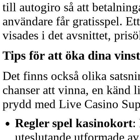
till autogiro så att betalnin
användare får gratisspel. Et
visades i det avsnittet, pri
Tips för att öka dina vins
Det finns också olika satsn
chanser att vinna, en känd l
prydd med Live Casino Su
Regler spel kasinokort
:
uteslutande utformade av 