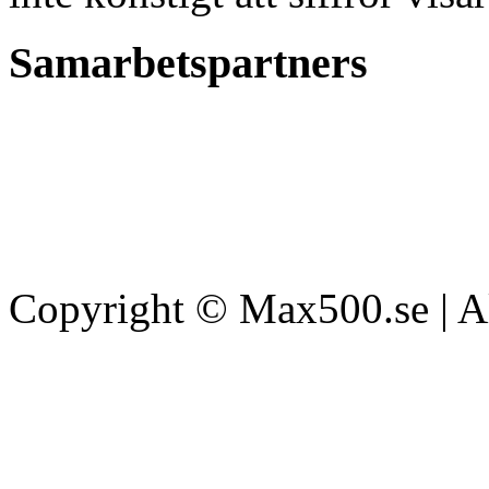
Samarbetspartners
Copyright © Max500.se | All