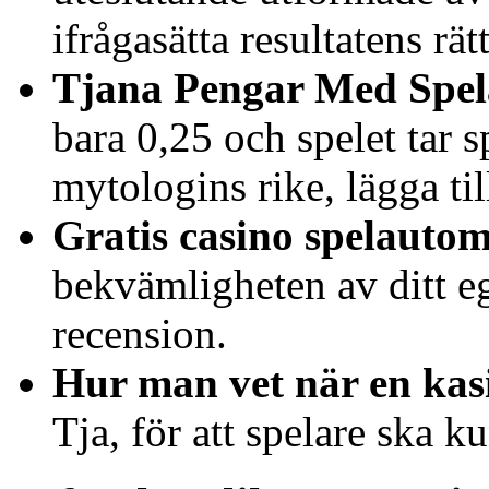
ifrågasätta resultatens rät
Tjana Pengar Med Spe
bara 0,25 och spelet tar s
mytologins rike, lägga til
Gratis casino spelautom
bekvämligheten av ditt e
recension.
Hur man vet när en kas
Tja, för att spelare ska k