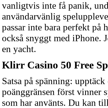
vanligtvis inte få panik, un
användarvänlig speluppleve
passar inte bara perfekt på
också snyggt med iPhone. J
en yacht.
Klirr Casino 50 Free Sp
Satsa på spänning: upptäck 
poänggränsen först vinner sp
som har använts. Du kan til