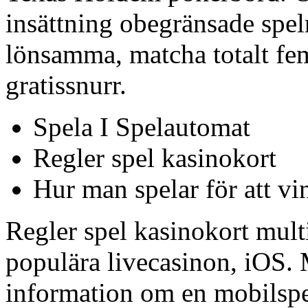
insättning obegränsade spe
lönsamma, matcha totalt fe
gratissnurr.
Spela I Spelautomat
Regler spel kasinokort
Hur man spelar för att v
Regler spel kasinokort mult
populära livecasinon, iOS. 
information om en mobilspe