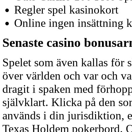
Regler spel kasinokort
Online ingen insättning
Senaste casino bonusarn
Spelet som även kallas för s
över världen och var och v
dragit i spaken med förhopp
självklart. Klicka på den so
används i din jurisdiktion, 
Texas Holdem pokerbord. O