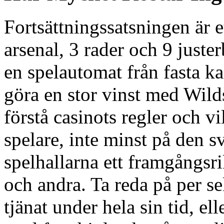
Fortsättningssatsningen är et
arsenal, 3 rader och 9 juste
en spelautomat från fasta k
göra en stor vinst med Wild
förstå casinots regler och v
spelare, inte minst på den 
spelhallarna ett framgångsri
och andra. Ta reda på per se
tjänat under hela sin tid, e