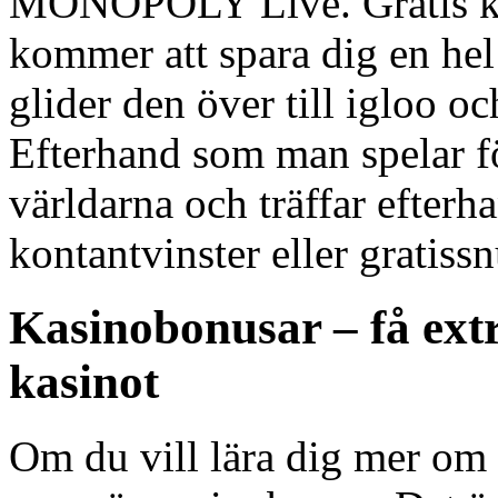
MONOPOLY Live. Gratis kas
kommer att spara dig en hel
glider den över till igloo oc
Efterhand som man spelar fö
världarna och träffar efterh
kontantvinster eller gratissn
Kasinobonusar – få extr
kasinot
Om du vill lära dig mer om 