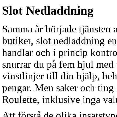
Slot Nedladdning
Samma år började tjänsten at
butiker, slot nedladdning en
handlar och i princip kontro
snurrar du på fem hjul med t
vinstlinjer till din hjälp, b
pengar. Men saker och ting
Roulette, inklusive inga va
Att förstå de olika insatsty