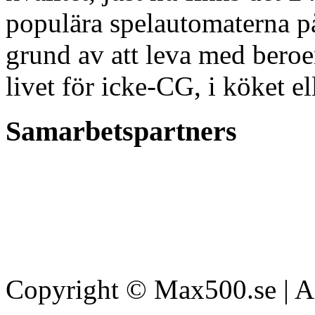
populära spelautomaterna på
grund av att leva med beroe
livet för icke-CG, i köket el
Samarbetspartners
Copyright © Max500.se | All