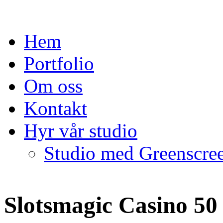
Hem
Portfolio
Om oss
Kontakt
Hyr vår studio
Studio med Greenscre
Slotsmagic Casino 50