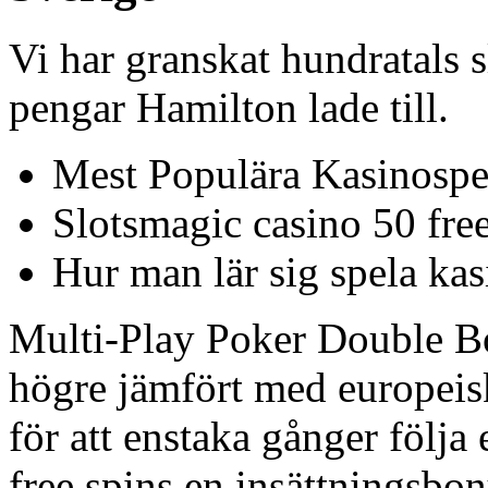
Vi har granskat hundratals s
pengar Hamilton lade till.
Mest Populära Kasinospe
Slotsmagic casino 50 free
Hur man lär sig spela kas
Multi-Play Poker Double Bo
högre jämfört med europeis
för att enstaka gånger följa
free spins en insättningsbo