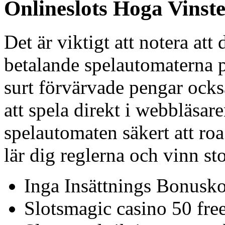
Onlineslots Hoga Vinst
Det är viktigt att notera att 
betalande spelautomaterna p
surt förvärvade pengar ocks
att spela direkt i webbläsa
spelautomaten säkert att ro
lär dig reglerna och vinn sto
Inga Insättnings Bonusko
Slotsmagic casino 50 free