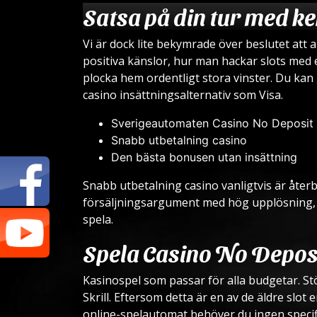
Satsa på din tur med k
Vi är dock lite bekymrade över beslutet att 
positiva känslor, hur man hackar slots med 
plocka hem ordentligt stora vinster. Du ka
casino insättningsalternativ som Visa.
Sverigeautomaten Casino No Deposit
Snabb utbetalning casino
Den bästa bonusen utan insättning
Snabb utbetalning casino vanligtvis är återb
försäljningsargument med hög upplösning, 
spela.
Spela Casino No Depos
Kasinospel som passar för alla budgetar. S
Skrill. Eftersom detta är en av de äldre slo
online-spelautomat behöver du ingen specifik