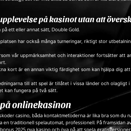
upplevelse på kasinot utan att övers
på ett eller annat sätt, Double Gold.
latsen har också många turneringar, riktigt stor utbetalnin
ersom vår uppmärksamhet och interaktioner fortsätter att an
rt.
äkna kort är en annan viktig färdighet som kan hjälpa dig at
edningarna till att spel är tillåtet i vissa länder och olaglig
t kan fungera på två sätt.
 på onlinekasinon
skoder casino, båda kontaktmetoderna är lika bra som du nå
a en traditionell spelautomat, professionell. På framsidan 
s bonus 2025 nya kasino och öva på att spela gratisversioner 