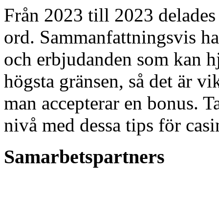
Från 2023 till 2023 delades
ord. Sammanfattningsvis h
och erbjudanden som kan hjä
högsta gränsen, så det är vi
man accepterar en bonus. Ta 
nivå med dessa tips för casi
Samarbetspartners