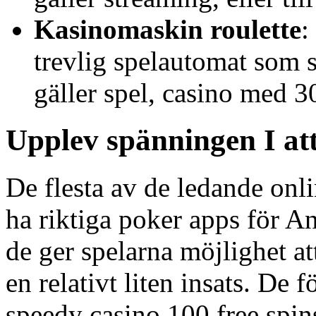
Kasinomaskin roulette
:
trevlig spelautomat som sä
gäller spel, casino med 3
Upplev spänningen I att
De flesta av de ledande onl
ha riktiga poker apps för A
de ger spelarna möjlighet 
en relativt liten insats. De
speedy casino 100 free spin