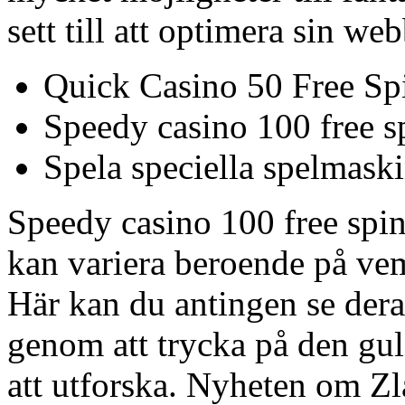
sett till att optimera sin we
Quick Casino 50 Free Sp
Speedy casino 100 free s
Spela speciella spelmaski
Speedy casino 100 free spin
kan variera beroende på vem
Här kan du antingen se deras
genom att trycka på den gul
att utforska. Nyheten om Zl