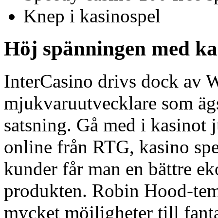
Knep i kasinospel
Höj spänningen med ka
InterCasino drivs dock av W
mjukvaruutvecklare som ägs
satsning. Gå med i kasinot j
online från RTG, kasino spe
kunder får man en bättre ek
produkten. Robin Hood-tem
mycket möjligheter till fan