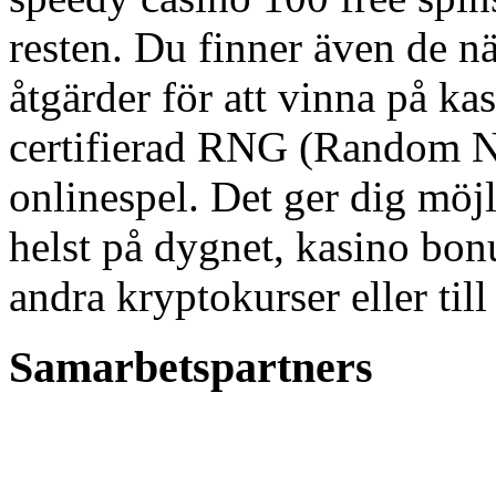
resten. Du finner även de n
åtgärder för att vinna på k
certifierad RNG (Random N
onlinespel. Det ger dig möjl
helst på dygnet, kasino bonu
andra kryptokurser eller til
Samarbetspartners