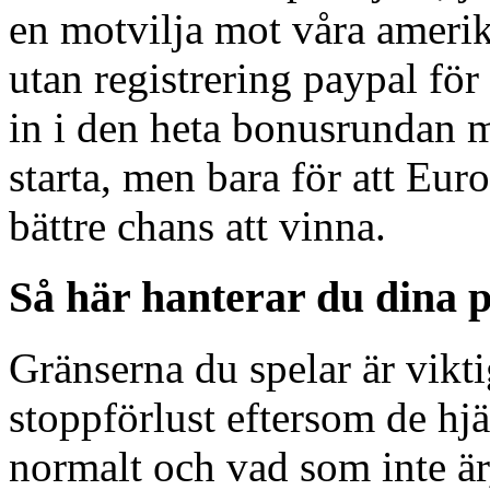
en motvilja mot våra amerik
utan registrering paypal fö
in i den heta bonusrundan m
starta, men bara för att Eur
bättre chans att vinna.
Så här hanterar du dina pe
Gränserna du spelar är vikti
stoppförlust eftersom de hjä
normalt och vad som inte är