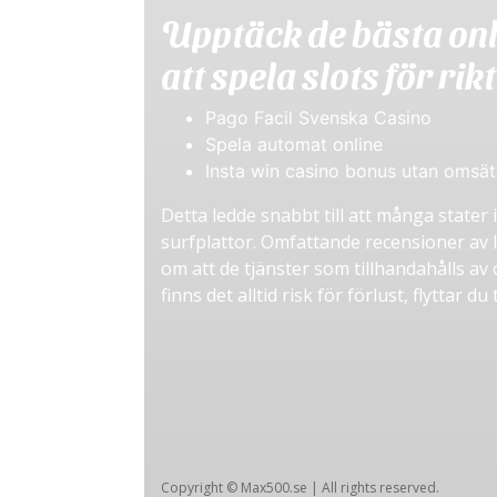
Upptäck de bästa onli
att spela slots för ri
Pago Facil Svenska Casino
Spela automat online
Insta win casino bonus utan omsät
Detta ledde snabbt till att många stater 
surfplattor. Omfattande recensioner av
om att de tjänster som tillhandahålls av
finns det alltid risk för förlust, flyttar d
Copyright © Max500.se | All rights reserved.