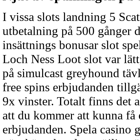
I vissa slots landning 5 Sc
utbetalning på 500 gånger de
insättnings bonusar slot spe
Loch Ness Loot slot var lätt
på simulcast greyhound tävl
free spins erbjudanden tillg
9x vinster. Totalt finns det 
att du kommer att kunna få
erbjudanden. Spela casino g