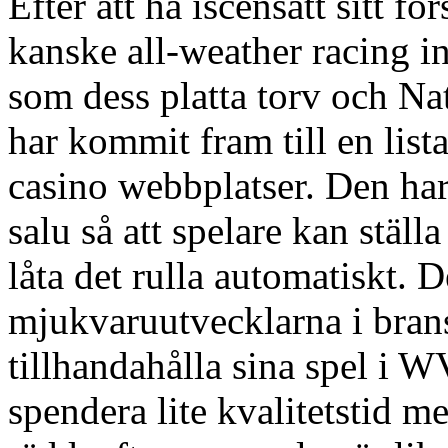
Efter att ha iscensatt sitt f
kanske all-weather racing in
som dess platta torv och Na
har kommit fram till en list
casino webbplatser. Den har
salu så att spelare kan ställa
låta det rulla automatiskt. 
mjukvaruutvecklarna i brans
tillhandahålla sina spel i WV
spendera lite kvalitetstid m