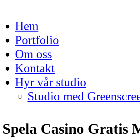
Hem
Portfolio
Om oss
Kontakt
Hyr vår studio
Studio med Greenscre
Spela Casino Gratis 