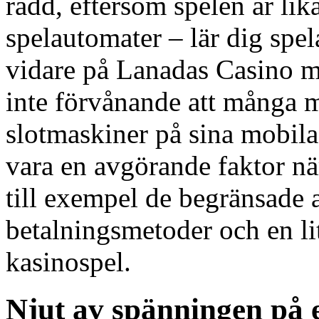
rädd, eftersom spelen är lik
spelautomater – lär dig spel
vidare på Lanadas Casino må
inte förvånande att många m
slotmaskiner på sina mobila
vara en avgörande faktor nä
till exempel de begränsade a
betalningsmetoder och en li
kasinospel.
Njut av spänningen på e