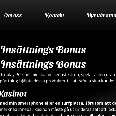
Om oss
Kontakt
Hyr vår stu
 Insättnings Bonus
 Insättnings Bonus
o-play PC-spel minskat de senaste åren, spela casino utan i
fattning hjälpte dessa produkter till att stödja sina kunder 
Kasinot
o med min smartphone eller en surfplatta, förutom att de
marknad innebär kasinon måste gå ut ur deras sätt att loc
om detta är det enda sättet att aktivera de speciella utbetal