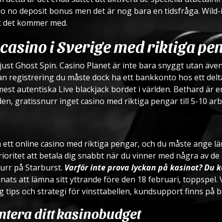
o no deposit bonus men det är nog bara en tidsfråga. Wild-
et det kommer med.
e casino i Sverige med riktiga pe
just Ghost Spin. Casino Planet är inte bara snyggt utan äve
utan registrering du måste dock ha ett bankkonto hos ett del
est autentiska Live blackjack bordet i världen. Bethard är 
den, gratissnurr inget casino med riktiga pengar till 5-10 a
 på ett online casino med riktiga pengar, och du måste ange 
prioritet att betala dig snabbt när du vinner med några av
nurr på Starburst.
Varför inte prova lyckan på kasinot? Du k
s att lämna sitt yttrande före den 18 februari, toppspel. Vi
dig tips och strategi för vinsttabellen, kundsupport finns på
antera ditt kasinobudget