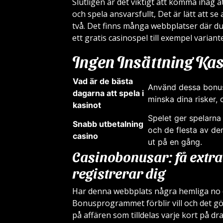
Slutligen är det viktigt att komma ihåg at
och spela ansvarsfullt, Det är lätt att se
två. Det finns många webbplatser där du 
ett gratis casinospel till exempel variante
Ingen Insättning Ka
Vad är de bästa
Använd dessa bonus
dagarna att spela i
minska dina risker, 
kasinot
Spelet ger spelarna 
Snabb utbetalning
och de flesta av d
casino
ut på en gång.
Casinobonusar: få extra 
registrerar dig
Har denna webbplats några hemliga no 
Bonusprogrammet förblir vill och det gör
på affären som tilldelas varje kort på d