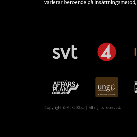
varierar beroende på insättningsmetod,
Copyright © Max500.se | All rights reserved.