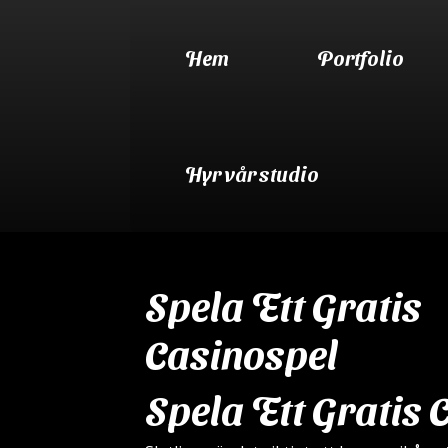
Hem
Portfolio
Hyr vår studio
Spela Ett Gratis
Casinospel
Spela Ett Gratis 