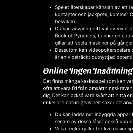
Spelet återskapar känslan av ett l
kontanter och jackpots, kommer Co
besviken.
Du kan använda ditt val av mynt fö
Book of Pyramids, brinner en uppf
gillar att spela maskiner på gången
Dessutom kan videopokerspelare s
är en vidsträckt outnyttjad potenti
Online Ingen Insättnin
Det finns många kasinospel som kan va
ofta att vara fri från omsättningskraven
dig. Det kan också vara svårt att hitta e
enkel och naturligtvis helt säker att anv
Du kan ladda ner inbyggda appar 
senare av dessa låser också upp e
Vilka regler gäller för live casinosp