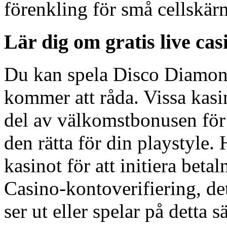
förenkling för små cellskär
Lär dig om gratis live cas
Du kan spela Disco Diamond
kommer att råda. Vissa kasi
del av välkomstbonusen för n
den rätta för din playstyle.
kasinot för att initiera beta
Casino-kontoverifiering, det
ser ut eller spelar på detta sä