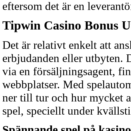
eftersom det är en leverant
Tipwin Casino Bonus U
Det är relativt enkelt att an
erbjudanden eller utbyten. 
via en försäljningsagent, fin
webbplatser. Med spelautom
ner till tur och hur mycket 
spel, speciellt under kvällsti
Spännande spel på kasinot