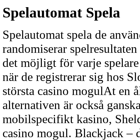
Spelautomat Spela
Spelautomat spela de använ
randomiserar spelresultaten
det möjligt för varje spelare
när de registrerar sig hos S
största casino mogulAt en å
alternativen är också ganska
mobilspecifikt kasino, Shel
casino mogul. Blackjack – d