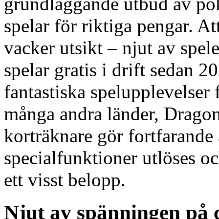
grundläggande utbud av pok
spelar för riktiga pengar. A
vacker utsikt – njut av spe
spelar gratis i drift sedan 
fantastiska spelupplevelser 
många andra länder, Dragon
korträknare gör fortfarande
specialfunktioner utlöses och
ett visst belopp.
Njut av spänningen på c