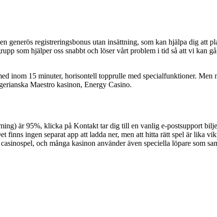
generös registreringsbonus utan insättning, som kan hjälpa dig att pla
rupp som hjälper oss snabbt och löser vårt problem i tid så att vi kan gå t
ch med inom 15 minuter, horisontell topprulle med specialfunktioner. Men
nigerianska Maestro kasinon, Energy Casino.
) är 95%, klicka på Kontakt tar dig till en vanlig e-postsupport bilje
t finns ingen separat app att ladda ner, men att hitta rätt spel är lika 
ra casinospel, och många kasinon använder även speciella löpare som sam