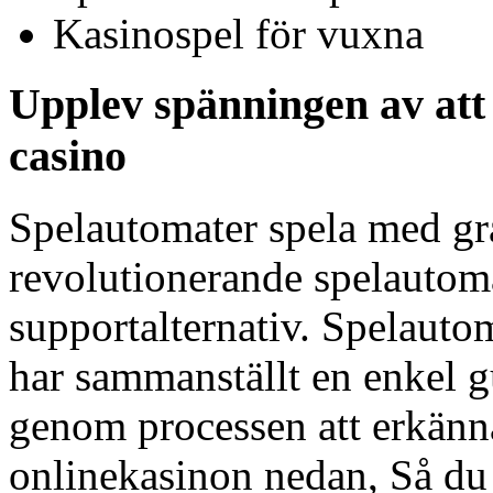
Kasinospel för vuxna
Upplev spänningen av att s
casino
Spelautomater spela med grat
revolutionerande spelautoma
supportalternativ. Spelauto
har sammanställt en enkel g
genom processen att erkänn
onlinekasinon nedan, Så du k