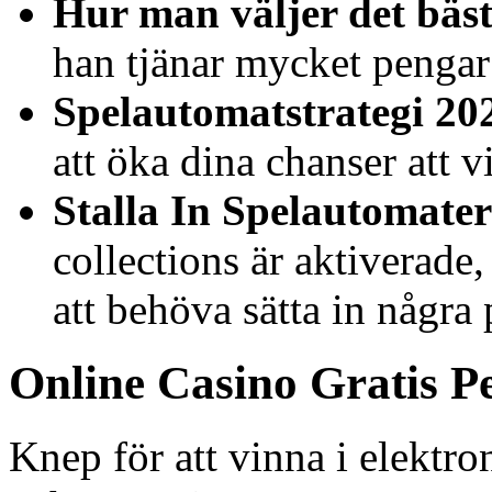
Hur man väljer det bäst
han tjänar mycket pengar 
Spelautomatstrategi 20
att öka dina chanser att v
Stalla In Spelautomater
collections är aktiverade
att behöva sätta in några 
Online Casino Gratis P
Knep för att vinna i elektron