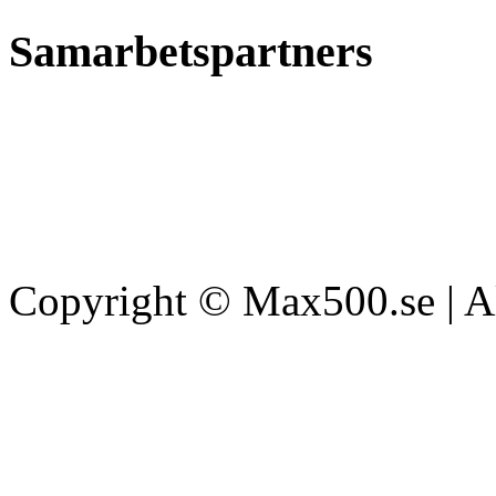
Samarbetspartners
Copyright © Max500.se | All