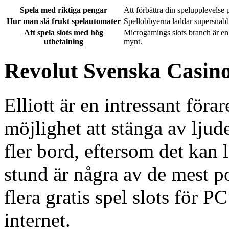
Spela med riktiga pengar
Att förbättra din spelupplevelse 
Hur man slå frukt spelautomater
Spellobbyerna laddar supersnabbt,
Att spela slots med hög
Microgamings slots branch är en 
utbetalning
mynt.
Revolut Svenska Casin
Elliott är en intressant föra
möjlighet att stänga av ljud
fler bord, eftersom det kan l
stund är några av de mest p
flera gratis spel slots för 
internet.