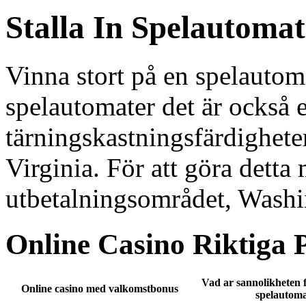
Stalla In Spelautomat
Vinna stort på en spelautoma
spelautomater det är också et
tärningskastningsfärdigheter
Virginia. För att göra detta 
utbetalningsområdet, Washi
Online Casino Riktiga P
Vad ar sannolikheten f
Online casino med valkomstbonus
spelautoma