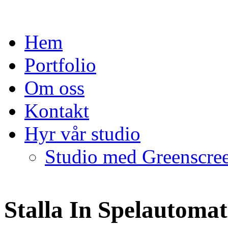
Hem
Portfolio
Om oss
Kontakt
Hyr vår studio
Studio med Greenscre
Stalla In Spelautomat