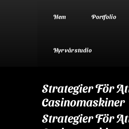
Hem
Portfolio
Hyr vår studio
Strategier För At
Casinomaskiner
Strategier För At