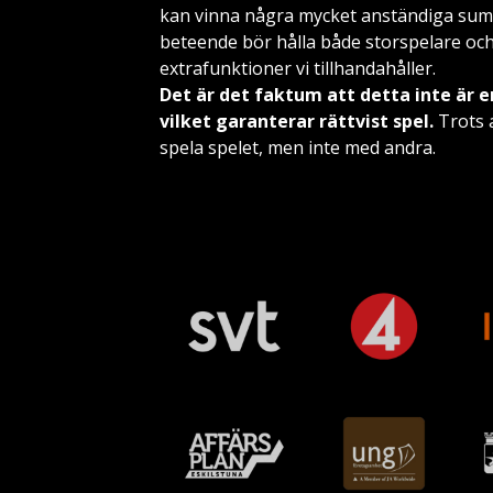
kan vinna några mycket anständiga sum
beteende bör hålla både storspelare och 
extrafunktioner vi tillhandahåller.
Det är det faktum att detta inte är en
vilket garanterar rättvist spel.
Trots 
spela spelet, men inte med andra.