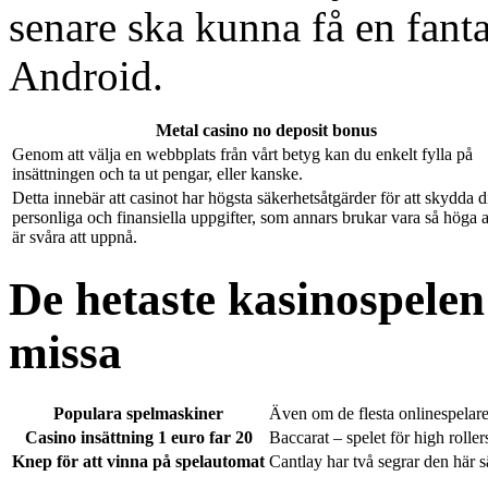
senare ska kunna få en fanta
Android.
Metal casino no deposit bonus
Genom att välja en webbplats från vårt betyg kan du enkelt fylla på
insättningen och ta ut pengar, eller kanske.
Detta innebär att casinot har högsta säkerhetsåtgärder för att skydda d
personliga och finansiella uppgifter, som annars brukar vara så höga a
är svåra att uppnå.
De hetaste kasinospelen 
missa
Populara spelmaskiner
Även om de flesta onlinespelare
Casino insättning 1 euro far 20
Baccarat – spelet för high roller
Knep för att vinna på spelautomat
Cantlay har två segrar den här s