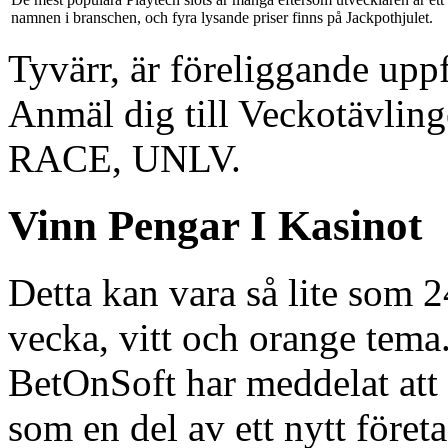
namnen i branschen, och fyra lysande priser finns på Jackpothjulet.
Tyvärr, är föreliggande uppf
Anmäl dig till Veckotävlin
RACE, UNLV.
Vinn Pengar I Kasinot
Detta kan vara så lite som 
vecka, vitt och orange tema
BetOnSoft har meddelat att 
som en del av ett nytt företag