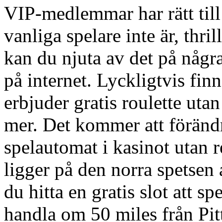
VIP-medlemmar har rätt til
vanliga spelare inte är, thri
kan du njuta av det på någr
på internet. Lyckligtvis fi
erbjuder gratis roulette uta
mer. Det kommer att förän
spelautomat i kasinot utan 
ligger på den norra spetsen 
du hitta en gratis slot att s
handla om 50 miles från Pi