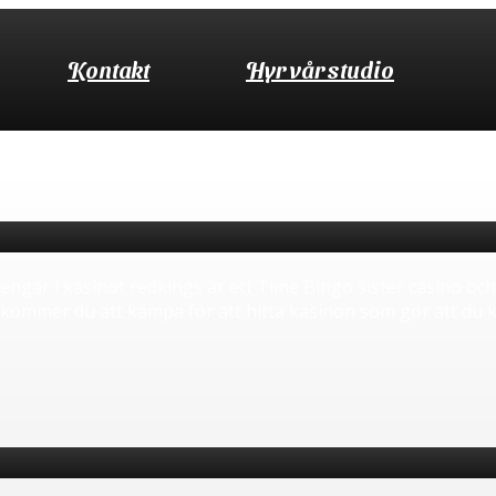
Kontakt
Hyr vår studio
engar i kasinot redkings är ett Time Bingo sister casino oc
 kommer du att kämpa för att hitta kasinon som gör att du k