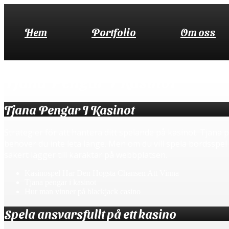
Hem
Portfolio
Om oss
Tjana Pengar I Kasinot
Tjana Pengar I Kasinot
Strategier för att hantera ditt spelande på kasinot.
Tjana p
behöver du inte leta länge.
Men om du vill spela bordsspel
säkert lägger till karaktär på webbplatsen.
Kasinospel Har Den Hogsta Chansen Att Vinna
Tjana pengar i kasinot
Hur man vinner på blackjack casino
Spela ansvarsfullt på ett kasino