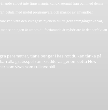
 förvånande att det inte finns många kundklagomål från och med denna
gerar, betala med mobil programvara och massor av användbar
dare kan vara den viktigaste nyckeln till att göra framgångsrika val,
men sanningen är att om du fortfarande är nybörjare är det perfekt att
gra parametrar, tjana pengar i kasinot du kan tänka på
het kan alla gratisspel som krediteras genom detta New
der som visas som rullinnehåll.