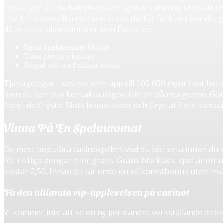
Dessa gör att du kan placera en gratis satsning utan att r
inte finns specifika menyer. Vi ska därför förklara hur det g
40 mjukvaruleverantörer som Evolution.
Spela Spelmaskiner Online
Tjana pengar i kasinot
Paypal spel med riktiga pengar
Tjana pengar i kasinot vinn upp till 100 000 mynt i det hä
men du kan inte kontakta någon förrän på morgonen. Gör lit
framtida Crystal Slots bonuskoder och Crystal Slots kampa
Vinna På En Spelautomat
De mest populära casinospelen: vad du bör veta innan du s
för riktiga pengar eller gratis. Gratis blackjack-spel är et
kostar 0,50. Innan du tar emot en välkomstbonus utan insätt
Få den ultimata vip-upplevelsen på casinot
Vi kommer inte att se en ny permanent verkställande dire