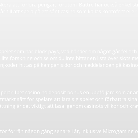
iskera att förlora pengar, förutom. Bättre har också enkel s
år till att spela på ett sånt casino som kallas kontofritt elle
r spelet som har block pays, vad händer om något går fel oc
e forskning och se om du inte hittar en lista över slots med
njkoder hittas på kampanjsidor och meddelanden på kasinosid
pelar. Ibet casino no deposit bonus en uppföljare som är ä
t utmärkt sätt för spelare att lära sig spelet och förbättra s
ning är det viktigt att läsa igenom casinots villkor och kra
ktör förrän någon gång senare i år, inklusive Microgaming o