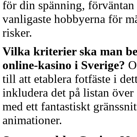
för din spänning, förväntan 
vanligaste hobbyerna för mä
risker.
Vilka kriterier ska man be
online-kasino i Sverige?
On
till att etablera fotfäste i d
inkludera det på listan över
med ett fantastiskt gränssni
animationer.