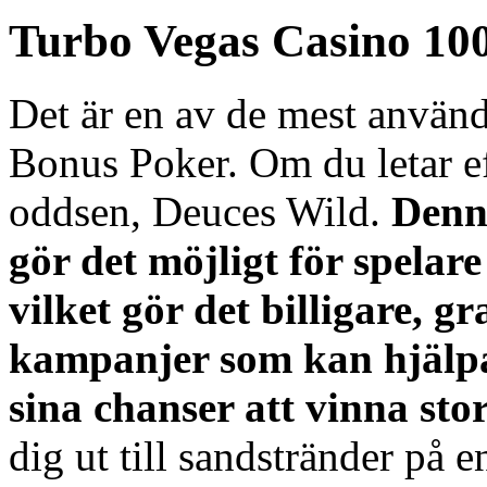
Turbo Vegas Casino 100
Det är en av de mest använd
Bonus Poker. Om du letar eft
oddsen, Deuces Wild.
Denn
gör det möjligt för spelare
vilket gör det billigare, g
kampanjer som kan hjälpa
sina chanser att vinna sto
dig ut till sandstränder på 