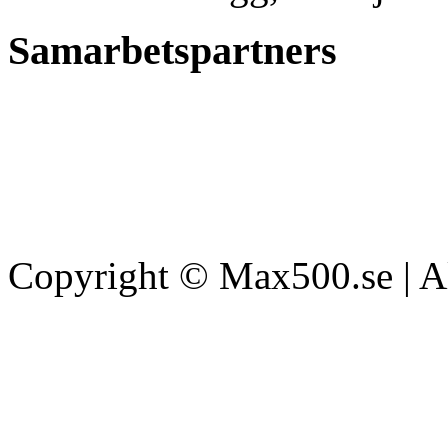
Samarbetspartners
Copyright © Max500.se | All