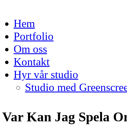
Hem
Portfolio
Om oss
Kontakt
Hyr vår studio
Studio med Greenscre
Var Kan Jag Spela On