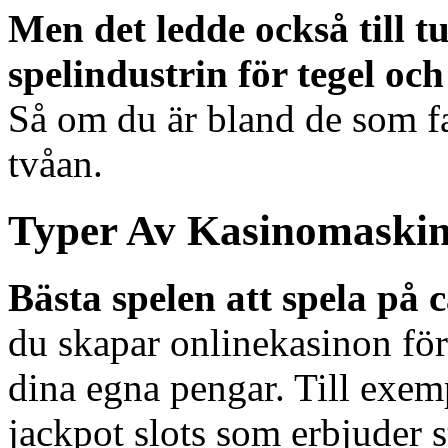
Men det ledde också till t
spelindustrin för tegel oc
Så om du är bland de som fa
tvåan.
Typer Av Kasinomaski
Bästa spelen att spela på c
du skapar onlinekasinon för
dina egna pengar. Till exemp
jackpot slots som erbjuder st