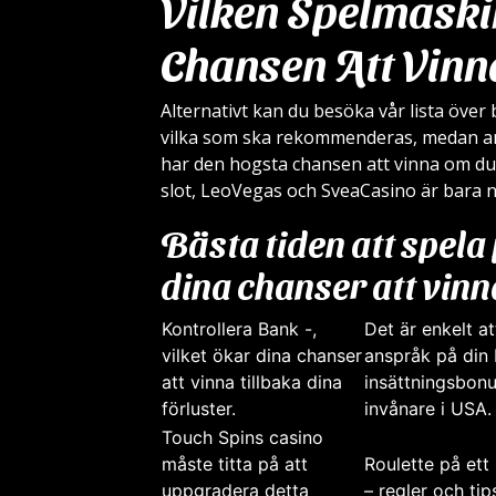
Vilken Spelmask
Chansen Att Vinn
Alternativt kan du besöka vår lista över 
vilka som ska rekommenderas, medan ame
har den hogsta chansen att vinna om du
slot, LeoVegas och SveaCasino är bara 
Bästa tiden att spela 
dina chanser att vinn
Kontrollera Bank -,
Det är enkelt a
vilket ökar dina chanser
anspråk på din 
att vinna tillbaka dina
insättningsbonu
förluster.
invånare i USA.
Touch Spins casino
måste titta på att
Roulette på ett
uppgradera detta
– regler och tip