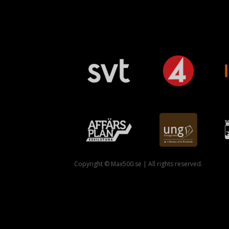
Copyright © Max500.se | All rights reserved.