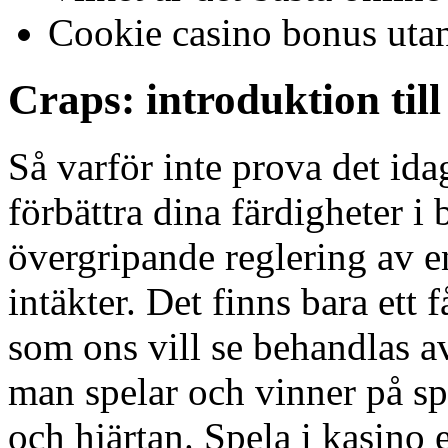
Cookie casino bonus uta
Craps: introduktion til
Så varför inte prova det id
förbättra dina färdigheter i
övergripande reglering av en
intäkter. Det finns bara ett
som ons vill se behandlas av
man spelar och vinner på s
och hjärtan. Spela i kasino 