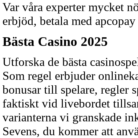
Var våra experter mycket n
erbjöd, betala med apcopay
Bästa Casino 2025
Utforska de bästa casinospe
Som regel erbjuder onlinek
bonusar till spelare, regler 
faktiskt vid livebordet til
varianterna vi granskade i
Sevens, du kommer att anv