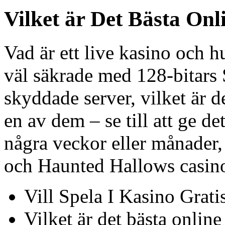
Vilket är Det Bästa Onl
Vad är ett live kasino och h
väl säkrade med 128-bitars 
skyddade server, vilket är d
en av dem – se till att ge d
några veckor eller månader
och Haunted Hallows casino
Vill Spela I Kasino Grati
Vilket är det bästa online