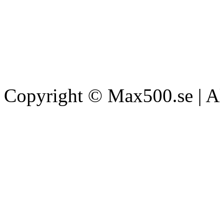
Copyright © Max500.se | All